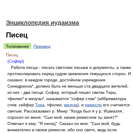
Энциклопедия иудаизма
Писец
Толкование
Перевод
Писец
(
Софер
)
Работа писца - писать светские письма и документы, а также
протоколировать перед судом заявления тяжущихся сторон. И
сказано: в каждом городе, достойном учреждения
Синедриона*, должно быть не меньше ста двадцати жителей,
из них - два писца. Софер, который пишет свитки Торы,
тфилин* и мезузы*, называется "софер стам" (аббревиатура
слов: сейфер
Тора
, тфилин,
мезуза
), и
ремесло
его считается
святым. Рассказывает р. Меир: "Когда был я у р. Ишмаэля,
спросил он меня: "Сын мой, каким ремеслом ты занят?".
Отвечал я ему: "Я писец". Сказал он мне: "Сын мой, будь
внимателен в своем ремесле, ибо оно свято, ведь если