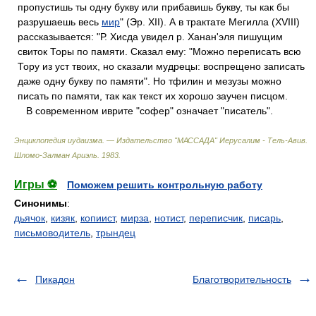
пропустишь ты одну букву или прибавишь букву, ты как бы
разрушаешь весь
мир
" (Эр. XII). А в трактате Мегилла (XVIII)
рассказывается: "Р. Хисда увидел р. Ханан'эля пишущим
свиток Торы по памяти. Сказал ему: "Можно переписать всю
Тору из уст твоих, но сказали мудрецы: воспрещено записать
даже одну букву по памяти". Но тфилин и мезузы можно
писать по памяти, так как текст их хорошо заучен писцом.
В современном иврите "софер" означает "писатель".
Энциклопедия иудаизма. — Издательство "МАССАДА" Иерусалим - Тель-Авив
.
Шломо-Залман Ариэль
.
1983
.
Игры ⚽
Поможем решить контрольную работу
Синонимы
:
дьячок
,
кизяк
,
копиист
,
мирза
,
нотист
,
переписчик
,
писарь
,
письмоводитель
,
трындец
Пикадон
Благотворительность