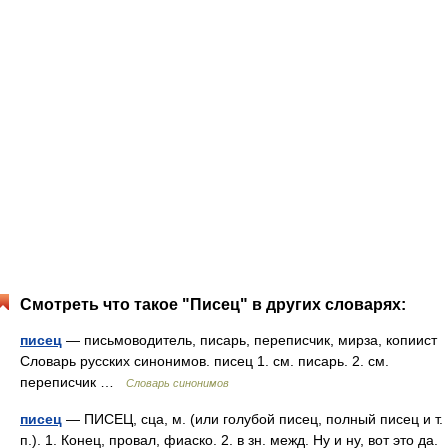
Смотреть что такое "Писец" в других словарях:
писец
— письмоводитель, писарь, переписчик, мирза, копиист
Словарь русских синонимов. писец 1. см. писарь. 2. см.
переписчик …
Словарь синонимов
писец
— ПИСЕЦ, сца, м. (или голубой писец, полный писец и т.
п.). 1. Конец, провал, фиаско. 2. в зн. межд. Ну и ну, вот это да.