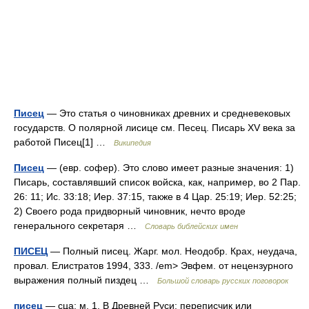
Писец
— Это статья о чиновниках древних и средневековых
государств. О полярной лисице см. Песец. Писарь XV века за
работой Писец[1] …
Википедия
Писец
— (евр. софер). Это слово имеет разные значения: 1)
Писарь, составлявший список войска, как, например, во 2 Пар.
26: 11; Ис. 33:18; Иер. 37:15, также в 4 Цар. 25:19; Иер. 52:25;
2) Своего рода придворный чиновник, нечто вроде
генерального секретаря …
Словарь библейских имен
ПИСЕЦ
— Полный писец. Жарг. мол. Неодобр. Крах, неудача,
провал. Елистратов 1994, 333. /em> Эвфем. от нецензурного
выражения полный пиздец …
Большой словарь русских поговорок
писец
— сца; м. 1. В Древней Руси: переписчик или