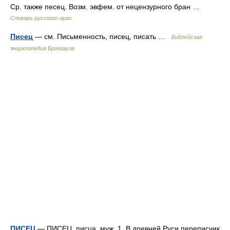
Ср. также песец. Возм. эвфем. от нецензурного бран …
Словарь русского арго
Писец
— см. Письменность, писец, писать …
Библейская
энциклопедия Брокгауза
ПИСЕЦ
— ПИСЕЦ, писца, муж. 1. В древней Руси переписчик.