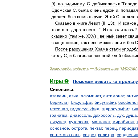
9
);
по
-
видимому
,
С
.
добывалась
в
"
Городе
Сдомская
С
.
была
очень
едкой
и
,
попадая
должен
был
вымыть
руки
.
Этой
С
.
пользов
Сказано
в
книге
Левит
(
II
,
13
)
:
"
И
всякое
твоего
от
дара
твоего
...".
И
сказали
хазал
*
сказано
(
там
же
,
XXV
)
:
вечный
завет
свящ
священников
,
так
невозможны
они
и
без
С
После
разрушения
Храма
стали
уподоб
столу
С
,
и
благословляющий
хлеб
обмаки
Энциклопедия
иудаизма
. —
Издательство
"
МАССАДА
Игры ⚽
Поможем решить контрольну
Синонимы
:
азалеин
,
азид
,
алюминат
,
антимонат
,
анти
бериллат
,
бисульфат
,
бисульфит
,
бисфено
гексенал
,
гидросульфид
,
гидросульфит
,
ги
гранатка
,
диазосоль
,
дихросоль
,
дух
,
душа
лизунец
,
лутеосоль
,
манганат
,
мирабилит
,
основное
,
острота
,
пектат
,
перец
,
периодат
сегнетова соль
,
секрет
,
селитра
,
сердцеви