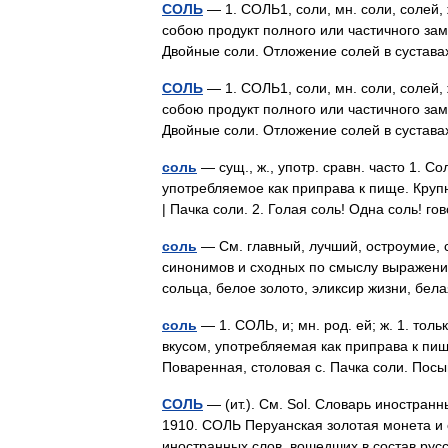
СОЛЬ
— 1. СОЛЬ1, соли, мн. соли, солей
собою продукт полного или частичного за
Двойные соли. Отложение солей в сустав
СОЛЬ
— 1. СОЛЬ1, соли, мн. соли, солей
собою продукт полного или частичного за
Двойные соли. Отложение солей в сустав
соль
— сущ., ж., употр. сравн. часто 1. 
употребляемое как приправа к пище. Крупн
| Пачка соли. 2. Голая соль! Одна соль! 
соль
— См. главный, лучший, остроумие, су
синонимов и сходных по смыслу выражений.
сольца, белое золото, эликсир жизни, бе
соль
— 1. СОЛЬ, и; мн. род. ей; ж. 1. то
вкусом, употребляемая как приправа к пищ
Поваренная, столовая с. Пачка соли. По
СОЛЬ
— (ит.). См. Sol. Словарь иностранн
1910. СОЛЬ Перуанская золотая монета и
иностранных слов, вошедших в состав рус