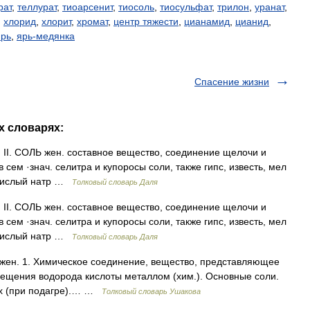
рат
,
теллурат
,
тиоарсенит
,
тиосоль
,
тиосульфат
,
трилон
,
уранат
,
,
хлорид
,
хлорит
,
хромат
,
центр тяжести
,
цианамид
,
цианид
,
ярь
,
ярь-медянка
Спасение жизни
х словарях:
е. II. СОЛЬ жен. составное вещество, соединение щелочи и
 сем ·знач. селитра и купоросы соли, также гипс, известь, мел
нокислый натр …
Толковый словарь Даля
е. II. СОЛЬ жен. составное вещество, соединение щелочи и
 сем ·знач. селитра и купоросы соли, также гипс, известь, мел
нокислый натр …
Толковый словарь Даля
, жен. 1. Химическое соединение, вещество, представляющее
мещения водорода кислоты металлом (хим.). Основные соли.
ах (при подагре).… …
Толковый словарь Ушакова