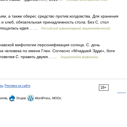
м, а также оберег, средство против колдовства. Для хранения
к и хлеб, обязательная принадлежность стола: Без С. стол
 воплощалась идея… …
Российский гуманитарный энциклопедический
динавской мифологии персонификация солнца. С. дочь
на человека по имени Глен. Согласно «Младшей Эдде», боги
, повелев С. править двумя… …
Энциклопедия мифологии
ка
,
Реклама на сайте
18+
omla,
Drupal,
WordPress, MODx.