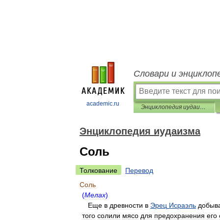
Словари и энциклоп
academic.ru
Энциклопедия иудаизма
Энциклопедия иудаизма
Соль
Толкование
Перевод
Соль
(
Мелах
)
Еще
в
древности
в
Эрец
Исраэль
добыв
того
солили
мясо
для
предохранения
его