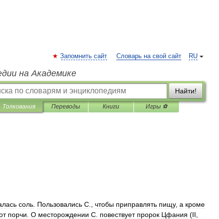
Запомнить сайт
Словарь на свой сайт
RU
едии на Академике
Найти!
Толкования
Переводы
Книги
Игры ⚽
алась
соль
.
Пользовались
С
.,
чтобы
приправлять
пищу
,
а
кроме
от
порчи
.
О
месторождении
С
.
повествует
пророк
Цфания
(
II
,