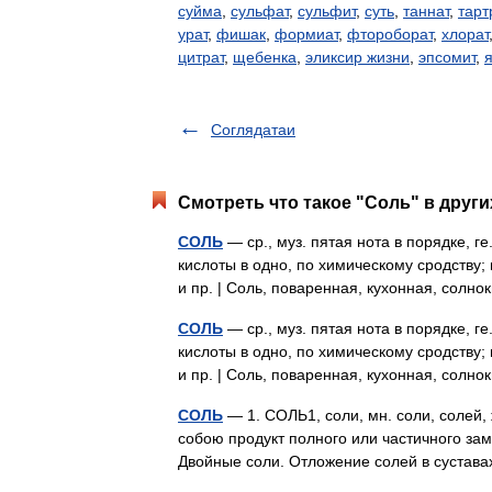
суйма
,
сульфат
,
сульфит
,
суть
,
таннат
,
тарт
урат
,
фишак
,
формиат
,
фтороборат
,
хлорат
цитрат
,
щебенка
,
эликсир жизни
,
эпсомит
,
Соглядатаи
Смотреть что такое "Соль" в други
СОЛЬ
— ср., муз. пятая нота в порядке, г
кислоты в одно, по химическому сродству; в
и пр. | Соль, поваренная, кухонная, сол
СОЛЬ
— ср., муз. пятая нота в порядке, г
кислоты в одно, по химическому сродству; в
и пр. | Соль, поваренная, кухонная, сол
СОЛЬ
— 1. СОЛЬ1, соли, мн. соли, солей
собою продукт полного или частичного за
Двойные соли. Отложение солей в сустав