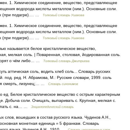
, жен. 1. Химическое соединение, вещество, представляющее
мещения водорода кислоты металлом (хим.). Основные соли.
ах (при подагре).… …
Толковый словарь Ушакова
, жен. 1. Химическое соединение, вещество, представляющее
мещения водорода кислоты металлом (хим.). Основные соли.
ах (при подагре).… …
Толковый словарь Ушакова
Солью называется белое кристаллическое вещество,
ая, мелкая соль. | Поваренная, столовая, йодированная соль.
говорят о чём либо… …
Толковый словарь Дмитриева
ть аттическая соль, водить хлеб соль... Словарь русских
 под. ред. Н. Абрамова, М.: Русские словари, 1999. соль
лая смерть, лизунец;… …
Словарь синонимов
лько ед. Белое кристаллическое вещество с острым характерным
е. Добыча соли. Очищать, выпаривать с. Крупная, мелкая с.
сыпать с. на… …
Энциклопедический словарь
ых слов, вошедших в состав русского языка. Чудинов А.Н.,
 основная монетная единица = 5 франкам. Словарь
ского языка. Чудинов А.Н., 1910 …
Словарь иностранных слов