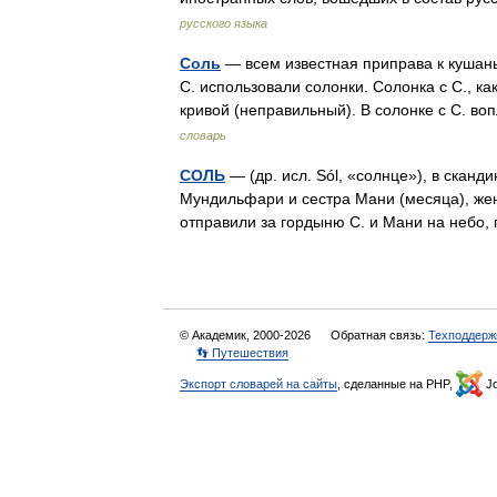
русского языка
Соль
— всем известная приправа к кушанья
С. использовали солонки. Солонка с С., ка
кривой (неправильный). В солонке с С.
словарь
СОЛЬ
— (др. исл. Sól, «солнце»), в скан
Мундильфари и сестра Мани (месяца), же
отправили за гордыню С. и Мани на небо
© Академик, 2000-2026
Обратная связь:
Техподдерж
👣 Путешествия
Экспорт словарей на сайты
, сделанные на PHP,
Jo