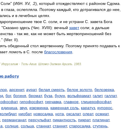
Соли
" (
ИбН
.
XV
, .
2
),
который
отождествляют
с
районом
Сдома
.
в
глаза
,
ослепляла
.
Поэтому
каждый
,
кто
дотрагивался
до
нее
,
ались
и
в
лечебных
целях
.
дароприношение
твое
С
.
соли
,
и
не
устрани
С
.
завета
Бога
:
"
Сказано
здесь
(
Чис
.
XVIII
)
:
вечный
завет
соли
;
а
дальше
енства
-
так
же
,
как
не
может
быть
жертвоприношений
без
." (
Мег
.
II
).
лять
обеденный
стол
жертвеннику
.
Поэтому
принято
подавать
к
вает
ломоть
в
С
.
после
благословения
.
"
Иерусалим
-
Тель
-
Авив
.
Шломо
-
Залман
Ариэль
.
1983
.
ю работу
хлор
,
арсенит
,
аурат
,
белая смерть
,
белое золото
,
белозерка
,
ид
,
бог
,
богиня
,
бромат
,
буза
,
бузун
,
вольфрамат
,
галит
,
галлат
,
пофосфат
,
гипофосфит
,
гирчавка
,
главное
,
глицерофосфат
,
,
единица
,
звук
,
изюминка
,
каменная соль
,
каратуз
,
купорос
,
молибдат
,
ниобат
,
новосадка
,
нота
,
оксалат
,
олеат
,
осмиат
,
,
перманганат
,
персульфат
,
пикантность
,
пикрат
,
платинат
,
на
,
солнце
,
сольца
,
станнат
,
станнит
,
старосадка
,
ступень
,