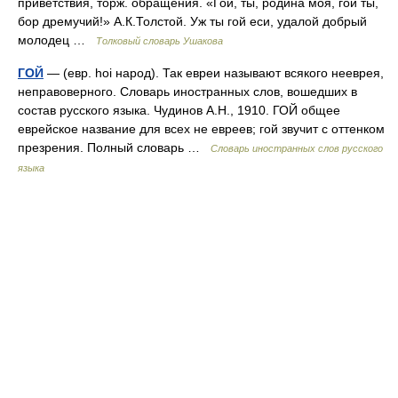
приветствия, торж. обращения. «Гой, ты, родина моя, гой ты,
бор дремучий!» А.К.Толстой. Уж ты гой еси, удалой добрый
молодец …
Толковый словарь Ушакова
ГОЙ
— (евр. hoi народ). Так евреи называют всякого нееврея,
неправоверного. Словарь иностранных слов, вошедших в
состав русского языка. Чудинов А.Н., 1910. ГОЙ общее
еврейское название для всех не евреев; гой звучит с оттенком
презрения. Полный словарь …
Словарь иностранных слов русского
языка