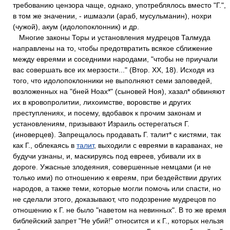
требованию цензора чаще, однако, употреблялось вместо "Г.",
в том же значении, - ишмаэли (араб, мусульманин), нохри
(чужой), акум (идолопоклонник) и др.
Многие законы Торы и установления мудрецов Талмуда
направлены на то, чтобы предотвратить всякое сближение
между евреями и соседними народами, "чтобы не приучали
вас совершать все их мерзости..." (Втор. XX, 18). Исходя из
того, что идолопоклонники не выполняют семи заповедей,
возложенных на "бней Hoax*" (сыновей Ноя), хазал* обвиняют
их в кровопролитии, лихоимстве, воровстве и других
преступлениях, и посему, вдобавок к прочим законам и
установлениям, призывают Израиль остерегаться Г.
(иноверцев). Запрещалось продавать Г. талит* с кистями, так
как Г., облекаясь в
талит
, выходили с евреями в караванах, не
будучи узнаны, и, маскируясь под евреев, убивали их в
дороге. Ужасные злодеяния, совершенные немцами (и не
только ими) по отношению к евреям, при бездействии других
народов, а также теми, которые могли помочь или спасти, но
не сделали этого, доказывают, что подозрение мудрецов по
отношению к Г. не было "наветом на невинных". В то же время
библейский запрет "Не убий!" относится и к Г., которых нельзя