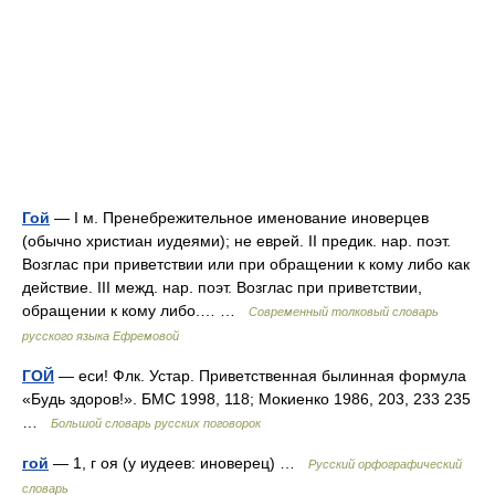
Гой
— I м. Пренебрежительное именование иноверцев
(обычно христиан иудеями); не еврей. II предик. нар. поэт.
Возглас при приветствии или при обращении к кому либо как
действие. III межд. нар. поэт. Возглас при приветствии,
обращении к кому либо.… …
Современный толковый словарь
русского языка Ефремовой
ГОЙ
— еси! Флк. Устар. Приветственная былинная формула
«Будь здоров!». БМС 1998, 118; Мокиенко 1986, 203, 233 235
…
Большой словарь русских поговорок
гой
— 1, г оя (у иудеев: иноверец) …
Русский орфографический
словарь