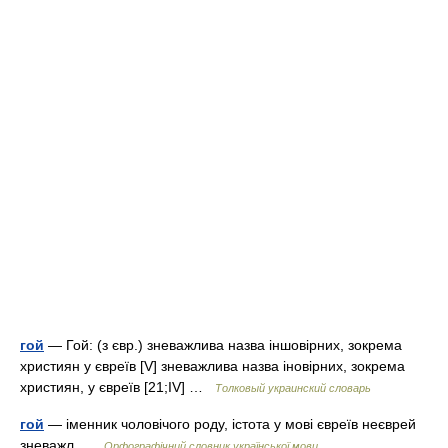
гой
— Гой: (з євр.) зневажлива назва іншовірних, зокрема
християн у євреїв [V] зневажлива назва іновірних, зокрема
християн, у євреїв [21;IV] …
Толковый украинский словарь
гой
— іменник чоловічого роду, істота у мові євреїв неєврей
зневажл …
Орфографічний словник української мови