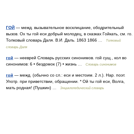
ГОЙ
— межд. вызывательное восклицание, ободрительный
вызов. Ох ты гой еси добрый молодец, в сказках Гойкать, см. го.
Толковый словарь Даля. В.И. Даль. 1863 1866 …
Толковый
словарь Даля
гой
— нееврей Словарь русских синонимов. гой сущ., кол во
синонимов: 6 • бездомок (7) • жизнь …
Словарь синонимов
гой
— межд. (обычно со сл.: еси и местоим. 2 л.). Нар. поэт.
Употр. при приветствии, обращении. * Ой ты гой еси, Волга,
мать родная! (Пушкин) …
Энциклопедический словарь