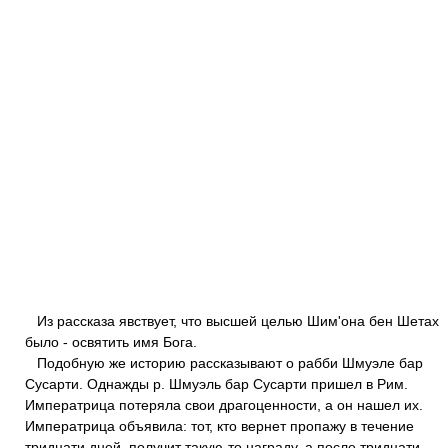
Из рассказа явствует, что высшей целью Шим'она бен Шетах
было - освятить имя Бога.
Подобную же историю рассказывают о рабби Шмуэле бар
Сусарти. Однажды р. Шмуэль бар Сусарти пришел в Рим.
Императрица потеряла свои драгоценности, а он нашел их.
Императрица объявила: тот, кто вернет пропажу в течение
тридцати дней, получит такую-то награду, а после тридцати