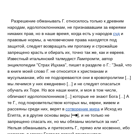
Разрешение обманывать Г. относилось только к древним
народам, идолопоклонникам, не признававшим за евреями
никаких прав, но в наше время, когда есть у народов
суд
и
правовые нормы, а человеческие права находятся под
защитой, следует возвращать им пропажу и строжайше
запрещено красть и обирать их, точно так же, как и евреев.
Известный итальянский талмудист Лампромти, автор
энциклопедии "Страх Ицхака", пишет в разделе о Г.: "Знай, что
в книге моей слово Г. не относится к христианам и
мусульманам, ибо не подозреваются они в кровопролитии [...]
мы лечимся у них ежедневно [...] и не следует опасаться
обучать их Торе. Но все наши книги, и моя в том числе,
обличают идолопоклонников [...] которые не знают Бога [...] А
те Г., под покровительством которых мы, евреи, живем и
рассеяны среди них, верят в
сотворение мира
и Исход из
Египта, и в другие основы веры [••■], и не только не
запрещено спасать их, но мы обязаны молиться за них".
Нельзя обманывать и притеснять Г., прямо или косвенно, ибо