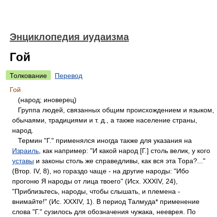
Энциклопедия иудаизма
Гой
Толкование
Перевод
Гой
(народ; иноверец)
Группа людей, связанных общим происхождением и языком,
обычаями, традициями и т. д., а также население страны,
народ.
Термин "Г." применялся иногда также для указания на
Израиль
, как например: "И какой народ [Г.] столь велик, у кого
уставы
и законы столь же справедливы, как вся эта Тора?..."
(Втор. IV, 8), но гораздо чаще - на другие народы: "Ибо
прогоню Я народы от лица твоего" (Исх. XXXIV, 24),
"Приблизьтесь, народы, чтобы слышать, и племена -
внимайте!" (Ис. XXXIV, 1). В период Талмуда* применение
слова "Г." сузилось для обозначения чужака, нееврея. По