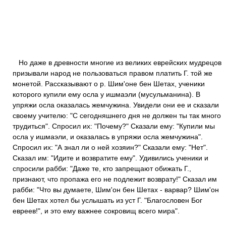
Но даже в древности многие из великих еврейских мудрецов
призывали народ не пользоваться правом платить Г. той же
монетой. Рассказывают о р. Шим'оне бен Шетах, ученики
которого купили ему осла у ишмаэли (мусульманина). В
упряжи осла оказалась жемчужина. Увидели они ее и сказали
своему учителю: "С сегодняшнего дня не должен ты так много
трудиться". Спросил их: "Почему?" Сказали ему: "Купили мы
осла у ишмаэли, и оказалась в упряжи осла жемчужина".
Спросил их: "А знал ли о ней хозяин?" Сказали ему: "Нет".
Сказал им: "Идите и возвратите ему". Удивились ученики и
спросили рабби: "Даже те, кто запрещают обижать Г.,
признают, что пропажа его не подлежит возврату!" Сказал им
рабби: "Что вы думаете, Шим'он бен Шетах - варвар? Шим'он
бен Шетах хотел бы услышать из уст Г. "Благословен Бог
евреев!", и это ему важнее сокровищ всего мира".