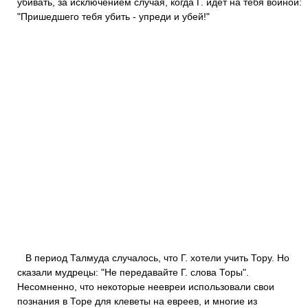
убивать, за исключением случая, когда Г. идет на тебя войной:
"Пришедшего тебя убить - упреди и убей!"
В период Талмуда случалось, что Г. хотели учить Тору. Но
сказали мудрецы: "Не передавайте Г. слова Торы".
Несомненно, что некоторые неевреи использовали свои
познания в Торе для клеветы на евреев, и многие из