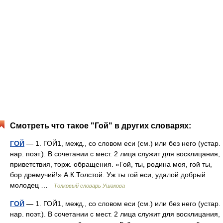
Смотреть что такое "Гой" в других словарях:
ГОЙ
— 1. ГОЙ1, межд., со словом еси (см.) или без него (устар.
нар. поэт.). В сочетании с мест. 2 лица служит для восклицания,
приветствия, торж. обращения. «Гой, ты, родина моя, гой ты,
бор дремучий!» А.К.Толстой. Уж ты гой еси, удалой добрый
молодец …
Толковый словарь Ушакова
ГОЙ
— 1. ГОЙ1, межд., со словом еси (см.) или без него (устар.
нар. поэт.). В сочетании с мест. 2 лица служит для восклицания,