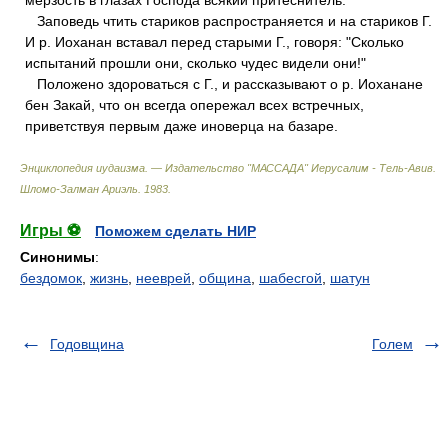
мерзость в глазах Господа всякий притеснитель.
Заповедь чтить стариков распространяется и на стариков Г.
И р. Иоханан вставал перед старыми Г., говоря: "Сколько
испытаний прошли они, сколько чудес видели они!"
Положено здороваться с Г., и рассказывают о р. Иоханане
бен Закай, что он всегда опережал всех встречных,
приветствуя первым даже иноверца на базаре.
Энциклопедия иудаизма. — Издательство "МАССАДА" Иерусалим - Тель-Авив
.
Шломо-Залман Ариэль
.
1983
.
Игры ⚽
Поможем сделать НИР
Синонимы
:
бездомок
,
жизнь
,
нееврей
,
община
,
шабесгой
,
шатун
Годовщина
Голем