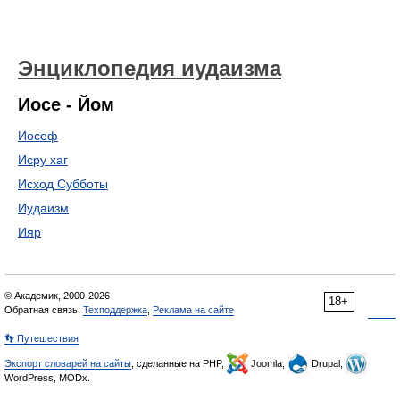
Энциклопедия иудаизма
Иосе - Йом
Иосеф
Исру хаг
Исход Субботы
Иудаизм
Ияр
© Академик, 2000-2026
18+
Обратная связь:
Техподдержка
,
Реклама на сайте
👣 Путешествия
Экспорт словарей на сайты
, сделанные на PHP,
Joomla,
Drupal,
WordPress, MODx.