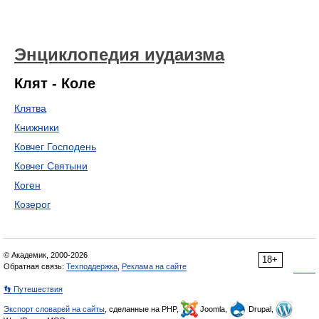
Энциклопедия иудаизма
Клят - Коле
Клятва
Книжники
Ковчег Господень
Ковчег Святыни
Коген
Козерог
© Академик, 2000-2026
18+
Обратная связь:
Техподдержка
,
Реклама на сайте
👣 Путешествия
Экспорт словарей на сайты
, сделанные на PHP,
Joomla,
Drupal,