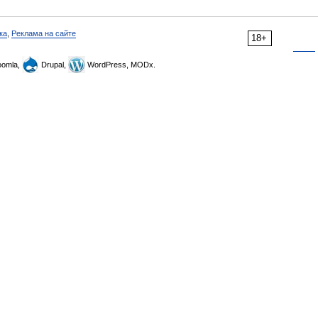
ка
,
Реклама на сайте
18+
omla,
Drupal,
WordPress, MODx.