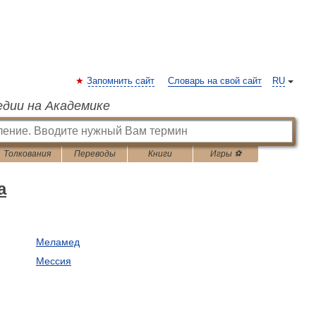
Запомнить сайт
Словарь на свой сайт
RU
едии на Академике
Толкования
Переводы
Книги
Игры ⚽
а
Меламед
Мессия