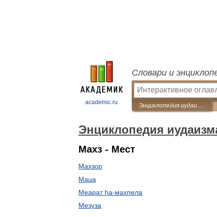
Словари и энциклоп
academic.ru
Энциклопедия иудаизма
Энциклопедия иудаизм
Махз - Мест
Махзор
Маца
Меарат hа-махпела
Мезуза