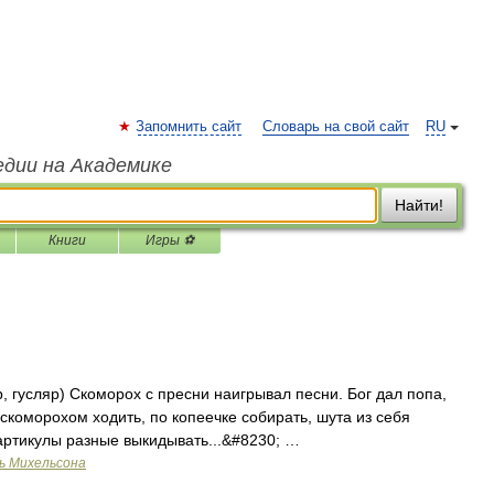
Запомнить сайт
Словарь на свой сайт
RU
едии на Академике
Найти!
Книги
Игры ⚽
, гусляр) Скоморох с пресни наигрывал песни. Бог дал попа,
 скоморохом ходить, по копеечке собирать, шута из себя
 артикулы разные выкидывать...&#8230; …
ь Михельсона