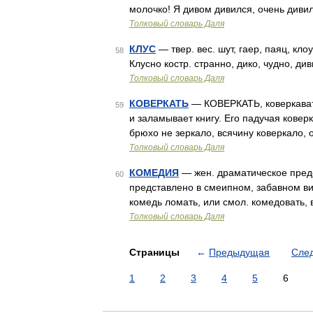
молочко! Я дивом дивился, очень диви
Толковый словарь Даля
КЛУС
— твер. вес. шут, гаер, паяц, кло
58
Клусно костр. странно, дико, чудно, ди
Толковый словарь Даля
КОВЕРКАТЬ
— КОВЕРКАТЬ, коверкавать 
59
и заламывает книгу. Его падучая коверк
брюхо не зеркало, всячину коверкало, 
Толковый словарь Даля
КОМЕДИЯ
— жен. драматическое предс
60
представлено в смеипном, забавном вид
комедь ломать, или смол. комедовать,
Толковый словарь Даля
Страницы
←
Предыдущая
Сле
1
2
3
4
5
6