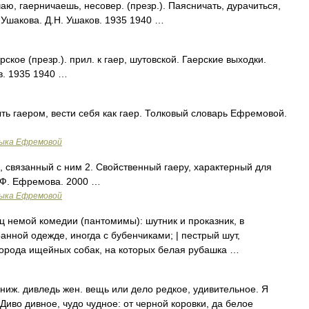
, гаерничаешь, несовер. (презр.). Паясничать, дурачиться,
ь Ушакова. Д.Н. Ушаков. 1935 1940 …
кое (презр.). прил. к гаер, шутовской. Гаерские выходки.
в. 1935 1940 …
ыть гаером, вести себя как гаер. Толковый словарь Ефремовой.
зыка Ефремовой
р, связанный с ним 2. Свойственный гаеру, характерный для
 Ф. Ефремова. 2000 …
зыка Ефремовой
 немой комедии (пантомимы): шутник и проказник, в
ранной одежде, иногда с бубенчиками; | пестрый шут,
Порода ищейных собак, на которых белая рубашка …
 ниж. дивледь жен. вещь или дело редкое, удивительное. Я
 Диво дивное, чудо чудное: от черной коровки, да белое