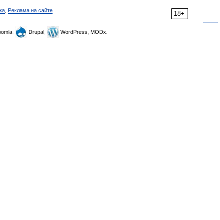
ка
,
Реклама на сайте
18+
omla,
Drupal,
WordPress, MODx.