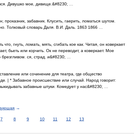
лся. Дивушко мое, дивище.&#8230; …
ун; проказник, забавник. Клусить, гаерить, ломаться шутом.
вно. Толковый словарь Даля. В.И. Даль. 1863 1866 …
что, гнуть, ломать, мять, сгибать кое как. Читая, он коверкает
ает, бьеть или корчить. Ок не переводит, а коверкает. Мое
о брезгливом. ся, страд. и&#8230; …
тавление или сочинение для театра, где общество
е. | * Забавное происшествие или случай. Народ говорит:
 выкидывать забавные штуки. Комедует у нас&#8230; …
дующая
→
7
8
9
10
11
12
13