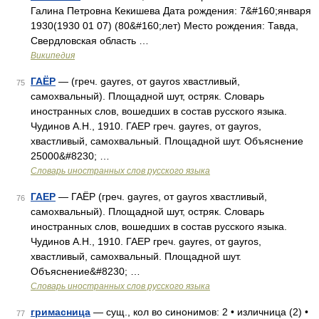
Галина Петровна Кекишева Дата рождения: 7&#160;января
1930(1930 01 07) (80&#160;лет) Место рождения: Тавда,
Свердловская область …
Википедия
ГАЁР
— (греч. gayres, от gayros хвастливый,
75
самохвальный). Площадной шут, остряк. Словарь
иностранных слов, вошедших в состав русского языка.
Чудинов А.Н., 1910. ГАЕР греч. gayres, от gayros,
хвастливый, самохвальный. Площадной шут. Объяснение
25000&#8230; …
Словарь иностранных слов русского языка
ГАЕР
— ГАЁР (греч. gayres, от gayros хвастливый,
76
самохвальный). Площадной шут, остряк. Словарь
иностранных слов, вошедших в состав русского языка.
Чудинов А.Н., 1910. ГАЕР греч. gayres, от gayros,
хвастливый, самохвальный. Площадной шут.
Объяснение&#8230; …
Словарь иностранных слов русского языка
гримасница
— сущ., кол во синонимов: 2 • изличница (2) •
77