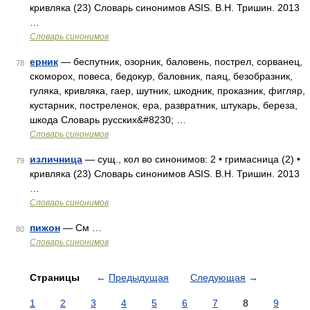
кривляка (23) Словарь синонимов ASIS. В.Н. Тришин. 2013
…
Словарь синонимов
ерник
— беспутник, озорник, баловень, пострел, сорванец,
78
скоморох, повеса, бедокур, баловник, паяц, безобразник,
гуляка, кривляка, гаер, шутник, шкодник, проказник, фигляр,
кустарник, постреленок, ера, развратник, штукарь, береза,
шкода Словарь русских&#8230; …
Словарь синонимов
изличница
— сущ., кол во синонимов: 2 • гримасница (2) •
79
кривляка (23) Словарь синонимов ASIS. В.Н. Тришин. 2013
…
Словарь синонимов
пижон
— См …
80
Словарь синонимов
Страницы
←
Предыдущая
Следующая
→
1
2
3
4
5
6
7
8
9