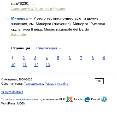
на&#8230; …
Энциклопедия Брокгауза и Ефрона
Минерва
— У этого термина существуют и другие
10
значения, см. Минерва (значения). Минерва. Римская
скульптура II века, Museo nazionale del Bardo …
Википедия
Страницы
Следующая
→
1
2
3
4
5
6
7
8
9
10
11
12
13
© Академик, 2000-2026
18+
Обратная связь:
Техподдержка
,
Реклама на сайте
👣 Путешествия
Экспорт словарей на сайты
, сделанные на PHP,
Joomla,
Drupal,
WordPress, MODx.