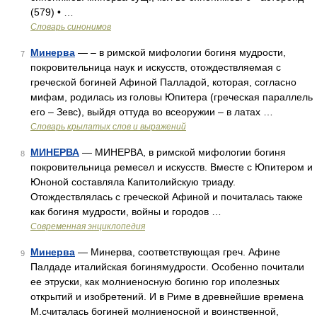
(579) • …
Словарь синонимов
Минерва
— – в римской мифологии богиня мудрости,
7
покровительница наук и искусств, отождествляемая с
греческой богиней Афиной Палладой, которая, согласно
мифам, родилась из головы Юпитера (греческая параллель
его – Зевс), выйдя оттуда во всеоружии – в латах …
Словарь крылатых слов и выражений
МИНЕРВА
— МИНЕРВА, в римской мифологии богиня
8
покровительница ремесел и искусств. Вместе с Юпитером и
Юноной составляла Капитолийскую триаду.
Отождествлялась с греческой Афиной и почиталась также
как богиня мудрости, войны и городов …
Современная энциклопедия
Минерва
— Минерва, соответствующая греч. Афине
9
Палдаде италийская богинямудрости. Особенно почитали
ее этруски, как молниеносную богиню гор иполезных
открытий и изобретений. И в Риме в древнейшие времена
М.считалась богиней молниеносной и воинственной,