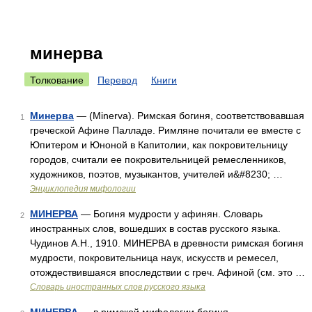
минерва
Толкование
Перевод
Книги
Минерва
— (Minerva). Римская богиня, соответствовавшая
1
греческой Афине Палладе. Римляне почитали ее вместе с
Юпитером и Юноной в Капитолии, как покровительницу
городов, считали ее покровительницей ремесленников,
художников, поэтов, музыкантов, учителей и&#8230; …
Энциклопедия мифологии
МИНЕРВА
— Богиня мудрости у афинян. Словарь
2
иностранных слов, вошедших в состав русского языка.
Чудинов А.Н., 1910. МИНЕРВА в древности римская богиня
мудрости, покровительница наук, искусств и ремесел,
отождествившаяся впоследствии с греч. Афиной (см. это …
Словарь иностранных слов русского языка