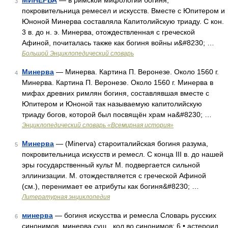
МИНЕРВА
— в римской мифологии богиня,
3
покровительница ремесел и искусств. Вместе с Юпитером и
Юноной Минерва составляла Капитолийскую триаду. С кон.
3 в. до н. э. Минерва, отождествленная с греческой
Афиной, почиталась также как богиня войны и&#8230; …
Большой Энциклопедический словарь
Минерва
— Минерва. Картина П. Веронезе. Около 1560 г.
4
Минерва. Картина П. Веронезе. Около 1560 г. Минерва в
мифах древних римлян богиня, составлявшая вместе с
Юпитером и Юноной так называемую капитолийскую
триаду богов, которой был посвящён храм на&#8230; …
Энциклопедический словарь «Всемирная история»
Минерва
— (Minerva) староиталийская богиня разума,
5
покровительница искусств и ремесл. С конца III в. до нашей
эры государственный культ М. подвергается сильной
эллинизации. М. отождествляется с греческой Афиной
(см.), перенимает ее атрибуты как богиня&#8230; …
Литературная энциклопедия
минерва
— богиня искусства и ремесла Словарь русских
6
синонимов. минерва сущ., кол во синонимов: 6 • астероид