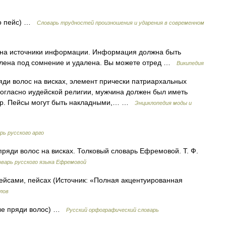
но пейс) …
Словарь трудностей произношения и ударения в современном
к на источники информации. Информация должна быть
влена под сомнение и удалена. Вы можете отред …
Википедия
 волос на висках, элемент прически патриархальных
огласно иудейской религии, мужчина должен был иметь
бор. Пейсы могут быть накладными,… …
Энциклопедия моды и
рь русского арго
яди волос на висках. Толковый словарь Ефремовой. Т. Ф.
варь русского языка Ефремовой
ейсами, пейсах (Источник: «Полная акцентуированная
лов
нные пряди волос) …
Русский орфографический словарь