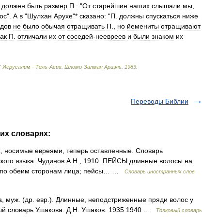
должен
быть
размер
П
.
:
"
От
старейшин
наших
слышали
мы
,
ос
".
А
в
"
Шулхан
Арухе
"*
сказано:
"
П
.
должны
спускаться
ниже
дов
не
было
обычая
отращивать
П
.,
но
йемениты
отращивают
как
П
.
отличали
их
от
соседей
-
неевреев
и
были
знаком
их
"
Иерусалим
-
Тель
-
Авив
.
Шломо
-
Залман
Ариэль
.
1983
.
Переводы Библии
их словарях:
х, носимые евреями, теперь оставленные. Словарь
ского языка. Чудинов А.Н., 1910. ПЕЙСЫ длинные волосы на
ей по обеим сторонам лица; пейсы… …
Словарь иностранных слов
, муж. (др. евр.). Длинные, неподстриженные пряди волос у
вый словарь Ушакова. Д.Н. Ушаков. 1935 1940 …
Толковый словарь