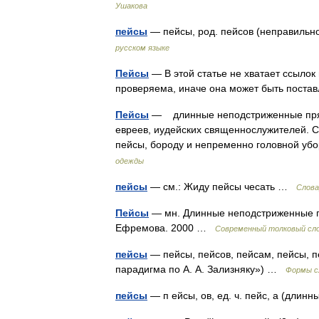
Ушакова
пейсы
— пейсы, род. пейсов (неправиль
русском языке
Пейсы
— В этой статье не хватает ссыло
проверяема, иначе она может быть поста
Пейсы
— длинные неподстриженные пряди
евреев, иудейских священнослужителей. С
пейсы, бороду и непременно головной у
одежды
пейсы
— см.: Жиду пейсы чесать …
Слова
Пейсы
— мн. Длинные неподстриженные пр
Ефремова. 2000 …
Современный толковый сло
пейсы
— пейсы, пейсов, пейсам, пейсы, п
парадигма по А. А. Зализняку») …
Формы с
пейсы
— п ейсы, ов, ед. ч. пейс, а (дли