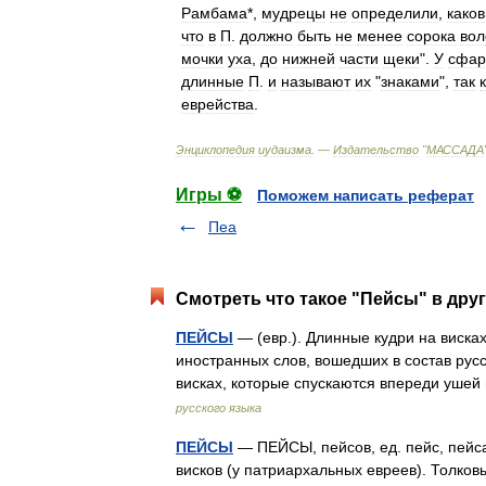
Рамбама
*,
мудрецы
не
определили
,
каков
что
в
П
.
должно
быть
не
менее
сорока
вол
мочки
уха
,
до
нижней
части
щеки
".
У
сфар
длинные
П
.
и
называют
их
"
знаками
",
так
еврейства
.
Энциклопедия
иудаизма
. —
Издательство
"
МАССАДА
Игры ⚽
Поможем написать реферат
Пеа
Смотреть что такое "Пейсы" в друг
ПЕЙСЫ
— (евр.). Длинные кудри на виска
иностранных слов, вошедших в состав рус
висках, которые спускаются впереди уш
русского языка
ПЕЙСЫ
— ПЕЙСЫ, пейсов, ед. пейс, пейса
висков (у патриархальных евреев). Толко